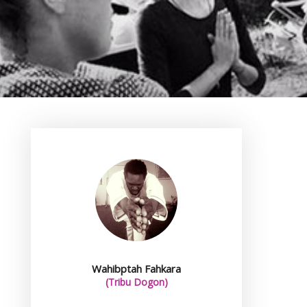
Wahibptah Fahkara
(Tribu Dogon)