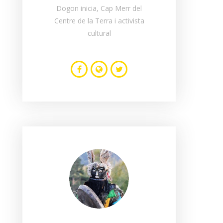
Dogon inicia, Cap Merr del
Centre de la Terra i activista
cultural